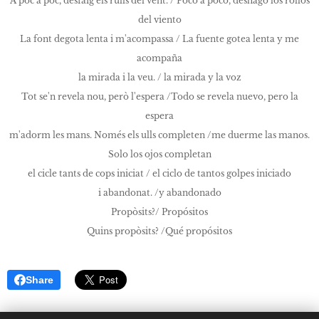
A poc a poc, desfaig els rulls del vent. / Poco a poco, deshago los rollos
del viento
La font degota lenta i m'acompassa / La fuente gotea lenta y me
acompaña
la mirada i la veu. / la mirada y la voz
Tot se'n revela nou, però l'espera /Todo se revela nuevo, pero la
espera
m'adorm les mans. Només els ulls completen /me duerme las manos.
Solo los ojos completan
el cicle tants de cops iniciat / el ciclo de tantos golpes iniciado
i abandonat. /y abandonado
Propòsits?/ Propósitos
Quins propòsits? /Qué propósitos
Share