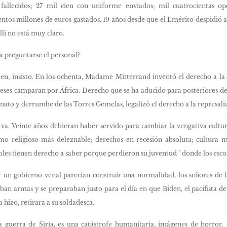
allecidos; 27 mil cien con uniforme enviados; mil cuatrocientas ope
ientos millones de euros gastados. 19 años desde que el Emérito despidió 
llí no está muy claro.
a preguntarse el personal?
ten, insisto. En los ochenta, Madame Mitterrand inventó el derecho a la 
nceses camparan por África. Derecho que se ha aducido para posteriores de
nato y derrumbe de las Torres Gemelas, legalizó el derecho a la represalia
se va. Veinte años debieran haber servido para cambiar la vengativa cultu
smo religioso más deleznable; derechos en recesión absoluta; cultura m
es tienen derecho a saber porque perdieron su juventud " donde los esco
un gobierno venal parecían construir una normalidad, los señores de l
an armas y se preparaban justo para el día en que Biden, el pacifista
hizo, retirara a su soldadesca.
 guerra de Siria, es una catástrofe humanitaria, imágenes de horror. P