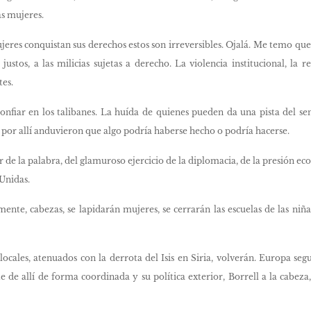
as mujeres.
jeres conquistan sus derechos estos son irreversibles. Ojalá. Me temo que
os justos, a las milicias sujetas a derecho. La violencia institucional, la 
es.
fiar en los talibanes. La huída de quienes pueden da una pista del sen
 por allí anduvieron que algo podría haberse hecho o podría hacerse.
 de la palabra, del glamuroso ejercicio de la diplomacia, de la presión ec
Unidas.
lmente, cabezas, se lapidarán mujeres, se cerrarán las escuelas de las n
locales, atenuados con la derrota del Isis en Siria, volverán. Europa se
e de allí de forma coordinada y su política exterior, Borrell a la cabeza