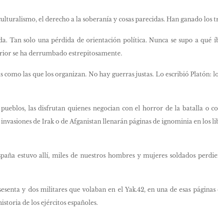
ulturalismo, el derecho a la soberanía y cosas parecidas. Han ganado los tra
a. Tan solo una pérdida de orientación política. Nunca se supo a qué í
erior se ha derrumbado estrepitosamente.
s como las que los organizan. No hay guerras justas. Lo escribió Platón: lo
 pueblos, las disfrutan quienes negocian con el horror de la batalla o c
s invasiones de Irak o de Afganistan llenarán páginas de ignominia en los l
spaña estuvo allí, miles de nuestros hombres y mujeres soldados perdi
sesenta y dos militares que volaban en el Yak.42, en una de esas páginas
istoria de los ejércitos españoles.