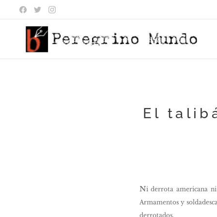
El tali
N
i derrota americana ni 
Armamentos y soldadesca, 
derrotados.