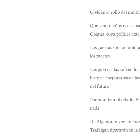
Olviden el rollo del multic
Qué veinte años no es nad
Obama, cuya política ext
Las guerras son tan odiosa
los fuertes.
Las guerras las sufren los
historia corporativa de la
del futuro.
Por si se han olvidado: E
nada.
De Afganistán venían los 
Trafalgar, figurarán en la h