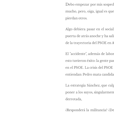
D
ebo empezar por mis sospech
mucho, pero, oiga, igual es qu
pierdan otros.
Algo debiera pasar en el socia
puerta de atrás anoche y ha sali
de la trayectoria del PSOE en A
El "accidente", además de labo
esto tuvieron éxito: la gente p
en el PSOE. La crisis del PSOE 
entiendan: Pedro mata candidato
La estrategia Sánchez, que culp
poner a los suyos, singularme
derrotada,
¿Responderá la militancia? ¿D