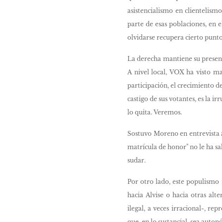
asistencialismo en clientelism
parte de esas poblaciones, en 
olvidarse recupera cierto punto
La derecha mantiene su presenc
A nivel local, VOX ha visto m
participación, el crecimiento d
castigo de sus votantes, es la i
lo quita. Veremos.
Sostuvo Moreno en entrevista a
matrícula de honor" no le ha s
sudar.
Por otro lado, este populismo n
hacia Alvise o hacia otras alt
ilegal, a veces irracional-, r
que, en lo sustancial, sea auton