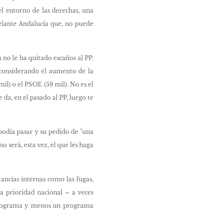
el entorno de las derechas, una
delante Andalucía que, no puede
no le ha quitado escaños al PP.
 considerando el aumento de la
il) o el PSOE (59 mil). No es el
 da, en el pasado al PP, luego te
podía pasar y su pedido de "una
será, esta vez, el que les haga
tancias internas como las fugas,
La prioridad nacional – a veces
un programa y menos un programa