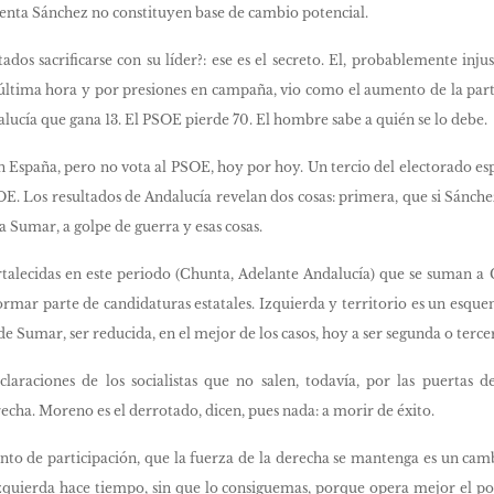
enta Sánchez no constituyen base de cambio potencial.
ados sacrificarse con su líder?: ese es el secreto. El, probablemente in
última hora y por presiones en campaña, vio como el aumento de la parti
lucía que gana 13. El PSOE pierde 70. El hombre sabe a quién se lo debe.
 España, pero no vota al PSOE, hoy por hoy. Un tercio del electorado es
E. Los resultados de Andalucía revelan dos cosas: primera, que si Sánche
a Sumar, a golpe de guerra y esas cosas.
ortalecidas en este periodo (Chunta, Adelante Andalucía) que se suman 
ormar parte de candidaturas estatales. Izquierda y territorio es un esqu
de Sumar, ser reducida, en el mejor de los casos, hoy a ser segunda o terc
laraciones de los socialistas que no salen, todavía, por las puertas de
echa. Moreno es el derrotado, dicen, pues nada: a morir de éxito.
to de participación, que la fuerza de la derecha se mantenga es un cambio
zquierda hace tiempo, sin que lo consiguemas, porque opera mejor el pod