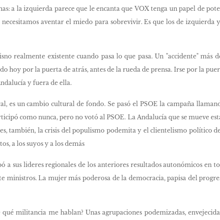
as: a la izquierda parece que le encanta que VOX tenga un papel de pote
e necesitamos aventar el miedo para sobrevivir. Es que los de izquierda
lisno realmente existente cuando pasa lo que pasa. Un "accidente" más d
do hoy por la puerta de atrás, antes de la rueda de prensa. Irse por la pue
ndalucía y fuera de ella.
ral, es un cambio cultural de fondo. Se pasó el PSOE la campaña llamando
articipó como nunca, pero no votó al PSOE. La Andalucía que se mueve est
es, también, la crisis del populismo podemita y el clientelismo político
s, a los suyos y a los demás
ó a sus lideres regionales de los anteriores resultados autonómicos en t
nte ministros. La mujer más poderosa de la democracia, papisa del progr
e qué militancia me hablan? Unas agrupaciones podemizadas, envejecidas