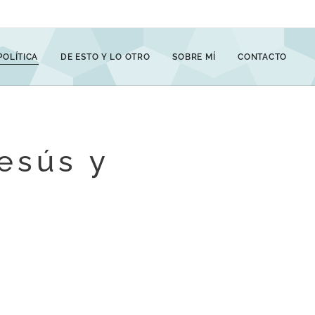
POLÍTICA
DE ESTO Y LO OTRO
SOBRE MÍ
CONTACTO
esús y
o