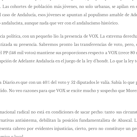
o. Las cohortes de población más jóvenes, no solo urbanas, se apilan en 
el caso de Andalucía, esos jóvenes se apuntan al populismo amable de A
 andalucista, aunque nada que ver con el andalucismo histórico.
ia política, con un pequeño lío: la presencia de VOX. La extrema derecha 
atizada su presencia. Sabremos pronto las transferencias de voto, pero,
el PP (146 mil votos) mantiene sus proporciones respecto a VOX (crece 80 m
rrupción de Adelante Andalucía en el juego de la ley d´hondt. Lo que la ley te
 Diario.es que con un 40% del voto y 52 diputados le valía. Sabía lo que 
alido. No veo razones para que VOX se excite mucho y sospecho que Moreno 
acional radical no está en condiciones de sacar pecho: tanto sus circuns
ernativas antisistema, debilitan la posición fundamentalista de Abascal. 
epresenta cabreo por evidentes injusticias, cierto, pero no constituye 
ómico o local.