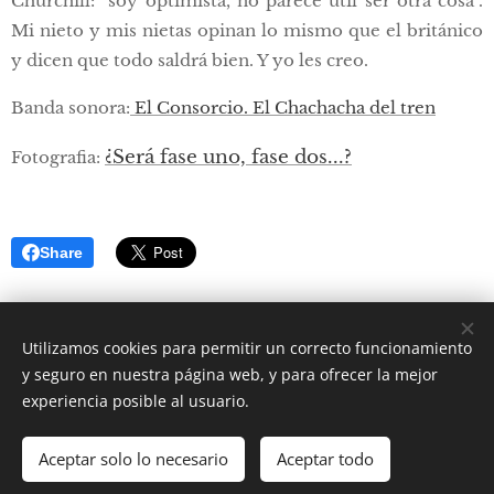
Churchill: "soy optimista, no parece útil ser otra cosa".
Mi nieto y mis nietas opinan lo mismo que el británico
y dicen que todo saldrá bien. Y yo les creo.
Banda sonora:
El Consorcio. El Chachacha del tren
¿Será fase uno, fase dos...?
Fotografia:
Share
Utilizamos cookies para permitir un correcto funcionamiento
y seguro en nuestra página web, y para ofrecer la mejor
experiencia posible al usuario.
© 2018-2026. Peregrino
| Juan B. Berga
Mundo
Aceptar solo lo necesario
Aceptar todo
Creado con
Webnode
Cookies
Comenzar
¡Crea tu página web gratis!